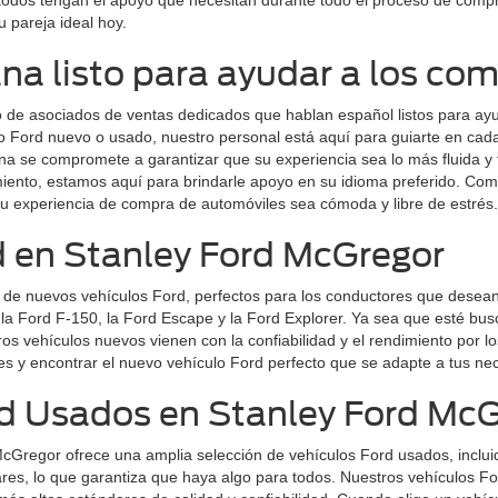
odos tengan el apoyo que necesitan durante todo el proceso de compra
 pareja ideal hoy.
na listo para ayudar a los co
 de asociados de ventas dedicados que hablan español listos para ay
o Ford nuevo o usado, nuestro personal está aquí para guiarte en cad
a se compromete a garantizar que su experiencia sea lo más fluida y f
miento, estamos aquí para brindarle apoyo en su idioma preferido. Com
u experiencia de compra de automóviles sea cómoda y libre de estrés.
d en Stanley Ford McGregor
de nuevos vehículos Ford, perfectos para los conductores que desean l
a Ford F-150, la Ford Escape y la Ford Explorer. Ya sea que esté busc
os vehículos nuevos vienen con la confiabilidad y el rendimiento por 
es y encontrar el nuevo vehículo Ford perfecto que se adapte a tus ne
rd Usados en Stanley Ford Mc
McGregor ofrece una amplia selección de vehículos Ford usados, inclu
es, lo que garantiza que haya algo para todos. Nuestros vehículos Fo