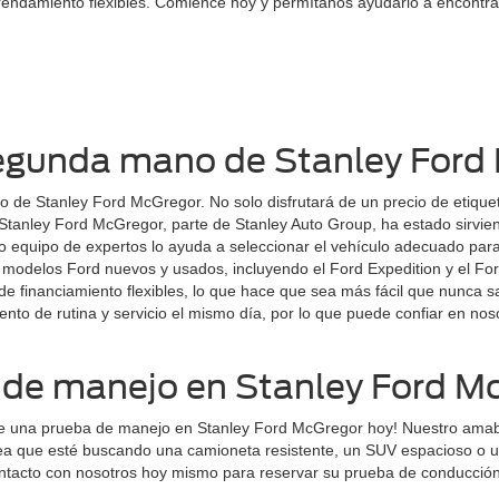
endamiento flexibles. Comience hoy y permítanos ayudarlo a encontrar
egunda mano de Stanley Ford
 de Stanley Ford McGregor. No solo disfrutará de un precio de etique
tanley Ford McGregor, parte de Stanley Auto Group, ha estado sirvie
tro equipo de expertos lo ayuda a seleccionar el vehículo adecuado pa
e modelos Ford nuevos y usados, incluyendo el Ford Expedition y el 
 financiamiento flexibles, lo que hace que sea más fácil que nunca sali
nto de rutina y servicio el mismo día, por lo que puede confiar en no
de manejo en Stanley Ford M
me una prueba de manejo en Stanley Ford McGregor hoy! Nuestro amabl
sea que esté buscando una camioneta resistente, un SUV espacioso o
acto con nosotros hoy mismo para reservar su prueba de conducción y e