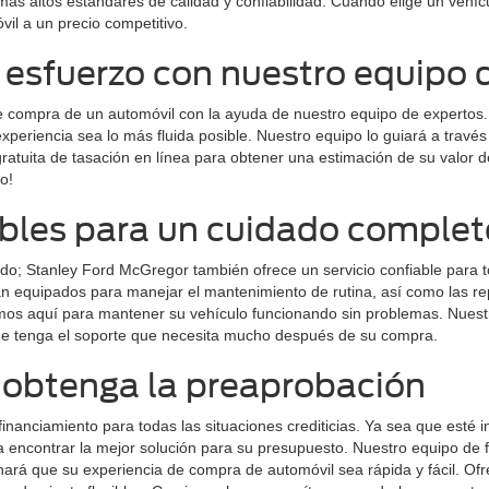
más altos estándares de calidad y confiabilidad. Cuando elige un veh
il a un precio competitivo.
esfuerzo con nuestro equipo 
de compra de un automóvil con la ayuda de nuestro equipo de expertos
xperiencia sea lo más fluida posible. Nuestro equipo lo guiará a trav
gratuita de tasación en línea para obtener una estimación de su valor 
o!
iables para un cuidado complet
o; Stanley Ford McGregor también ofrece un servicio confiable para t
tán equipados para manejar el mantenimiento de rutina, así como las 
mos aquí para mantener su vehículo funcionando sin problemas. Nuestr
ue tenga el soporte que necesita mucho después de su compra.
y obtenga la preaprobación
anciamiento para todas las situaciones crediticias. Ya sea que esté i
a encontrar la mejor solución para su presupuesto. Nuestro equipo de f
 hará que su experiencia de compra de automóvil sea rápida y fácil. O