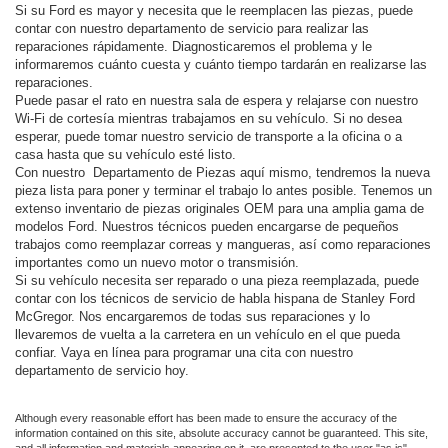
Si su Ford es mayor y necesita que le reemplacen las piezas, puede
contar con nuestro departamento de servicio para realizar las
reparaciones rápidamente. Diagnosticaremos el problema y le
informaremos cuánto cuesta y cuánto tiempo tardarán en realizarse las
reparaciones.
Puede pasar el rato en nuestra sala de espera y relajarse con nuestro
Wi-Fi de cortesía mientras trabajamos en su vehículo. Si no desea
esperar, puede tomar nuestro servicio de transporte a la oficina o a
casa hasta que su vehículo esté listo.
Con nuestro Departamento de Piezas aquí mismo, tendremos la nueva
pieza lista para poner y terminar el trabajo lo antes posible. Tenemos un
extenso inventario de piezas originales OEM para una amplia gama de
modelos Ford. Nuestros técnicos pueden encargarse de pequeños
trabajos como reemplazar correas y mangueras, así como reparaciones
importantes como un nuevo motor o transmisión.
Si su vehículo necesita ser reparado o una pieza reemplazada, puede
contar con los técnicos de servicio de habla hispana de Stanley Ford
McGregor. Nos encargaremos de todas sus reparaciones y lo
llevaremos de vuelta a la carretera en un vehículo en el que pueda
confiar. Vaya en línea para programar una cita con nuestro
departamento de servicio hoy.
Although every reasonable effort has been made to ensure the accuracy of the
information contained on this site, absolute accuracy cannot be guaranteed. This site,
and all information and materials appearing on it, are presented to the user "as is"